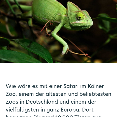
rn
Tickets + Tarif
Multimobil
Fahrpläne
Über uns
Service
Fahrplanauskunft
Mobilstationen
Aktuelles
Mission
App
Mobilität für alle
Rheinlandtarif
Newsletter
Aktuelle Meldungen im Regionalverkehr
Mobilitätsplan / Nahverkehrsplan
Baustellenübersicht
Markenbotschafter
Deutschlandticket
Insta News
Bike+Ride
Wie wäre es mit einer Safari im Kölner
Deutschlandticket Job
Schlaue Nummer
S-Bahn Zukunft
Bikesharing
Linien
Zoo, einem der ältesten und beliebtesten
Zoos in Deutschland und einem der
Deutschland Semesterticket
Kundencenter
Haltestellen
Scooter
go.Blog
vielfältigsten in ganz Europa. Dort