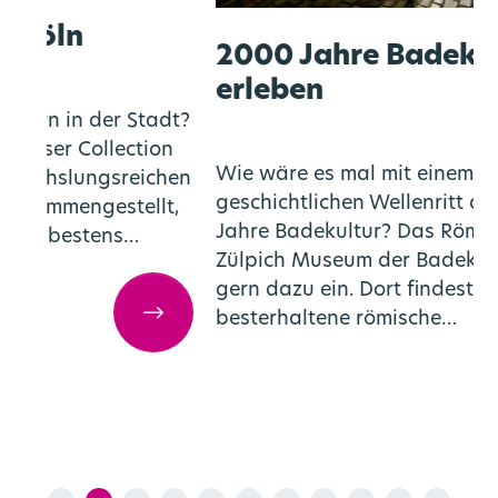
2000 Jahre Badekultur
erleben
r Stadt?
lection
Wie wäre es mal mit einem
sreichen
geschichtlichen Wellenritt durch 2000
stellt,
Jahre Badekultur? Das Römerthermen
ns…
Zülpich Museum der Badekultur lädt dich
gern dazu ein. Dort findest du die
Urban Hiking in Köln
besterhaltene römische…
200