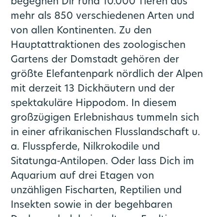
begegnen Dir rund 10.000 Tieren aus
Neue Automaten
go.Rheinland
Park+Ride
Netzplan
eezy.nrw
mehr als 850 verschiedenen Arten und
von allen Kontinenten. Zu den
Mobilitätsgarantie
Carsharing
24hTicket
Hauptattraktionen des zoologischen
Gartens der Domstadt gehören der
24hTicket (english)
Fundsachen
größte Elefantenpark nördlich der Alpen
mit derzeit 13 Dickhäutern und der
Zusatztickets
Umgezogen?
spektakuläre Hippodom. In diesem
großzügigen Erlebnishaus tummeln sich
in einer afrikanischen Flusslandschaft u.
a. Flusspferde, Nilkrokodile und
Sitatunga-Antilopen. Oder lass Dich im
Aquarium auf drei Etagen von
unzähligen Fischarten, Reptilien und
Insekten sowie in der begehbaren