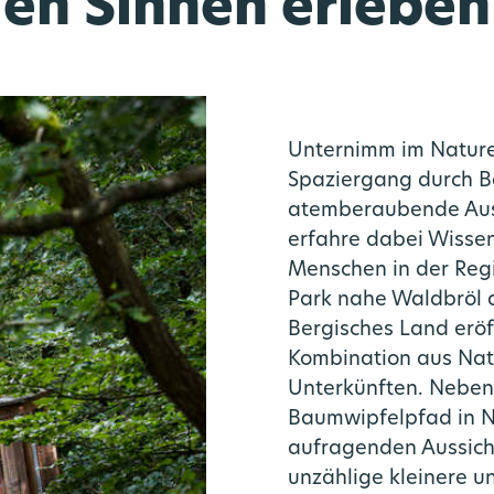
len Sinnen erleben
Unternimm im Nature
Spaziergang durch B
atemberaubende Auss
erfahre dabei Wissen
Menschen in der Regi
Park nahe Waldbröl
Tickets + Tarif
Multimobil
Fahrpläne
Über uns
Service
Bergisches Land eröf
Kombination aus Nat
Fahrplanauskunft
Mobilstationen
Aktuelles
Mission
App
Unterkünften. Neben
Baumwipfelpfad in 
elle Meldungen im Regionalve
bilitätsplan / Nahverkehrsp
Mobilität für alle
Rheinlandtarif
Newsletter
aufragenden Aussich
unzählige kleinere u