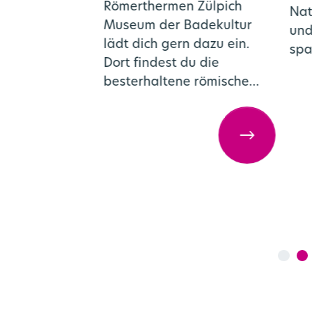
Römerthermen Zülpich
ellt, die
Nat
Museum der Badekultur
und Natur
und
spaß in der Eifel
lädt dich gern dazu ein.
sp
Dort findest du die
besterhaltene römische…
 Tagebausee
Urban Hiking in Köln
2000 Jah