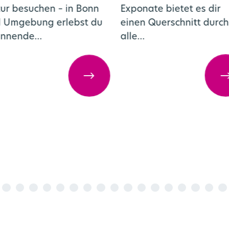
Exponate bietet es dir
ur besuchen – in Bonn
einen Querschnitt durch
 Umgebung erlebst du
alle…
annende…
Urban Hiking in Bonn
re Badekultur erleben