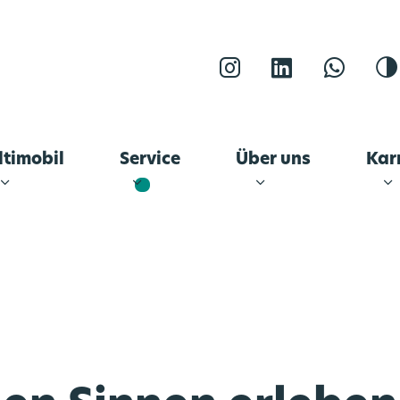
Instagram
LinkedIn
Whats
K
timobil
Service
Über uns
Kar