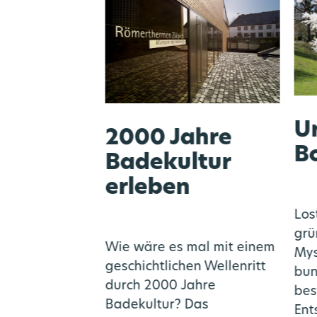
iking in
Ur
2000 Jahre
B
Badekultur
erleben
Fluss: Wandern
Los
Klar ist das
grü
Wie wäre es mal mit einem
eser Collection
Mys
geschichtlichen Wellenritt
 einen
bun
durch 2000 Jahre
reichen Mix
bes
Badekultur? Das
Köln
Ent