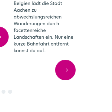
Belgien lädt die Stadt
Indoortauchbe
Aachen zu
Millionen Lite
abwechslungsreichen
kristallklarem
Wanderungen durch
facettenreiche
Rheinisches Feuerwehrmuseum
Landschaften ein. Nur eine
kurze Bahnfahrt entfernt
kannst du auf…
Grenzüber&shy;sc