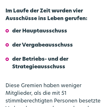
Fahrplanauskunft
Mobilstationen
Aktuelles
Mission
App
Im Laufe der Zeit wurden vier
Mobilität für alle
Rheinlandtarif
Newsletter
Aktuelle Meldungen im Regionalverkehr
Mobilitätsplan / Nahverkehrsplan
Ausschüsse ins Leben gerufen:
der Hauptausschuss
Baustellenübersicht
Markenbotschafter
Deutschlandticket
Insta News
Bike+Ride
der Vergabeausschuss
Deutschlandticket Job
Schlaue Nummer
S-Bahn Zukunft
Bikesharing
Linien
der Betriebs- und der
Deutschland Semesterticket
Kundencenter
Haltestellen
go.Blog
Scooter
Strategieausschuss
Neue Automaten
go.Rheinland
Park+Ride
Netzplan
eezy.nrw
Diese Gremien haben weniger
Mobilitätsgarantie
Carsharing
24hTicket
Mitglieder, als die mit 51
stimmberechtigten Personen besetzte
24hTicket (english)
Fundsachen