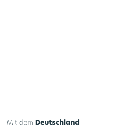
Zusatztickets
Umgezogen?
Mit dem
Deutschland