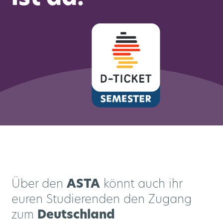
ern
Über den
ASTA
könnt auch ihr
Tickets + Tarif
Multimobil
Fahrpläne
Über uns
Service
euren Studierenden den Zugang
zum
Deutschland
Fahrplanauskunft
Mobilstationen
Aktuelles
Mission
App