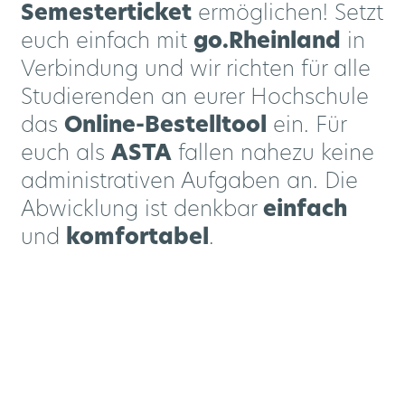
Semesterticket
ermöglichen! Setzt
euch einfach mit
go.Rheinland
in
Mobilität für alle
Rheinlandtarif
Newsletter
Mobilitätsplan / Nahverkehrsplan
Aktuelle Meldungen im Regionalverkehr
Verbindung und wir richten für alle
Baustellenübersicht
Markenbotschafter
Deutschlandticket
Insta News
Bike+Ride
Studierenden an eurer Hochschule
das
Online-Bestelltool
ein. Für
Deutschlandticket Job
Schlaue Nummer
S-Bahn Zukunft
Bikesharing
Linien
euch als
ASTA
fallen nahezu keine
administrativen Aufgaben an. Die
Deutschland Semesterticket
Kundencenter
Haltestellen
go.Blog
Scooter
Abwicklung ist denkbar
einfach
und
komfortabel
.
Neue Automaten
go.Rheinland
Park+Ride
Netzplan
eezy.nrw
Mobilitätsgarantie
Carsharing
24hTicket
24hTicket (english)
Fundsachen