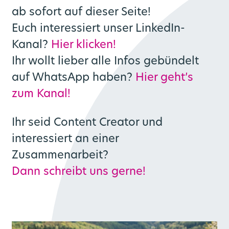
ab sofort auf dieser Seite!
Euch interessiert unser LinkedIn-
Kanal?
Hier klicken!
Ihr wollt lieber alle Infos gebündelt
auf WhatsApp haben?
Hier geht’s
zum Kanal!
Ihr seid Content Creator und
interessiert an einer
Zusammenarbeit?
Dann schreibt uns gerne!
ern
Tickets + Tarif
Multimobil
Fahrpläne
Über uns
Service
Fahrplanauskunft
Mobilstationen
Aktuelles
Mission
App