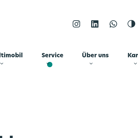
Instagram
LinkedIn
WhatsA
K
timobil
Service
Über uns
Kar